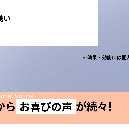
浅い
※効果・効能には個
r’s Voice
から
お喜びの声
が続々!