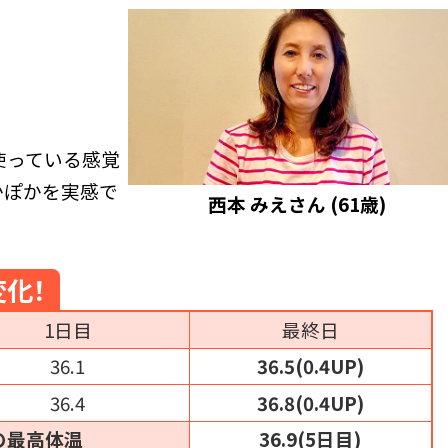
使っている感覚
かぽかを実感で
西本 みえさん (61歳)
変化
！
1日目
最終日
36.1
36.5(0.4UP)
36.4
36.8(0.4UP)
の最高体温
36.9(5日目)