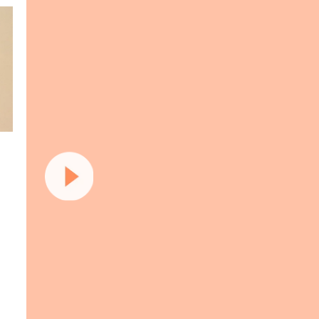
3日目で効果を実感。
呼吸でこんなに変わるとは
始めて3日目。お腹が温かくなり効果を実感
計がゆるくなり穴ひとつ縮まりました。呼
リ、ポジティブになるとは驚きでした。
1週間でこ
朝
夜
体