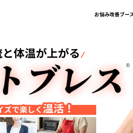
お悩み改善
ブー
®