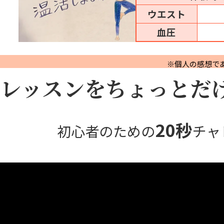
ウエスト
血圧
※個人の感想で
レッスンをちょっとだ
20秒
初心者のため
の
チャ