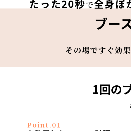
たった20秒
全身ぽ
で
ブー
その場ですぐ効
1回の
Point.01