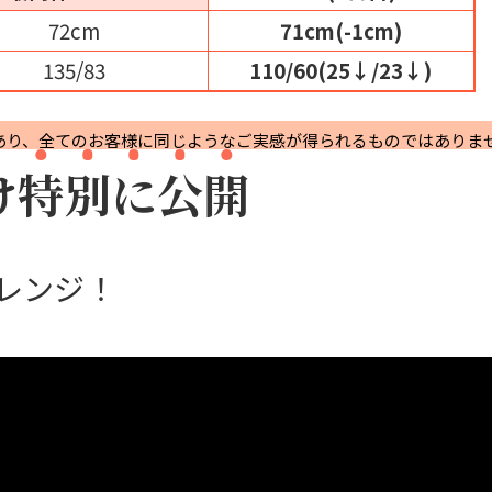
72cm
71cm(-1cm)
135/83
110/60
(25↓/23↓)
あり、全てのお客様に同じような
ご実感が得られるものではありま
け
特
別
に
公
開
レンジ！